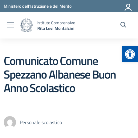
Vai ai contenuti
Vai al menu di navigazione
Vai al footer
Ministero dell'Istruzione e del Merito
Istituto Comprensivo
Rita Levi Montalcini
Apr
Comunicato Comune
Spezzano Albanese Buon
Anno Scolastico
Personale scolastico