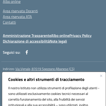
Albo online
Area riservata Docenti
Area riservata ATA
Contatti
Amministrazione Trasparente
Albo online
Privacy Policy
Dichiarazione di accessibilità
Note legali
Seguici su:
Indirizzo:
Via Vignale, 87019 Spezzano Albanese (CS)
Centralino:
0981953077
Email:
csic878003@istruzione.it
Posta elettronica certificata (PEC):
Cookies e altri strumenti di tracciamento
csic878003@pec.istruzione.it
Codice fiscale: 94018300783
Il nostro Istituto non utilizza strumenti di profilazione degli utenti -
Codice meccanografico:
CSIC878003
sono utilizzati esclusivamente cookies tecnici necessari al
Codice Indice delle Pubbliche Amministrazioni (IPA): istsc_csic878003
corretto funzionamento del sito, alla fruibilità dei servizi
Codice unico di fatturazione (CUF): UFK2HU
istituzionali e alla sua accessibilità – sono utilizzati, inoltre,