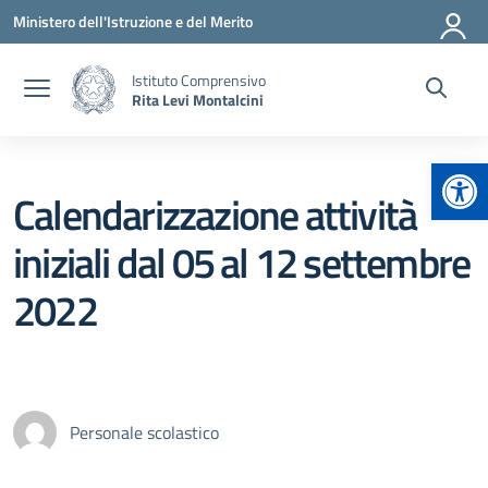
Vai ai contenuti
Vai al menu di navigazione
Vai al footer
Ministero dell'Istruzione e del Merito
Istituto Comprensivo
Rita Levi Montalcini
Apr
Calendarizzazione attività
iniziali dal 05 al 12 settembre
2022
Personale scolastico