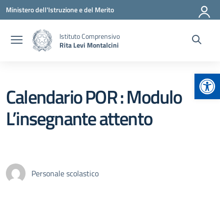
Vai ai contenuti
Vai al menu di navigazione
Vai al footer
Ministero dell'Istruzione e del Merito
Istituto Comprensivo
Rita Levi Montalcini
Apr
Calendario POR : Modulo
L’insegnante attento
Personale scolastico