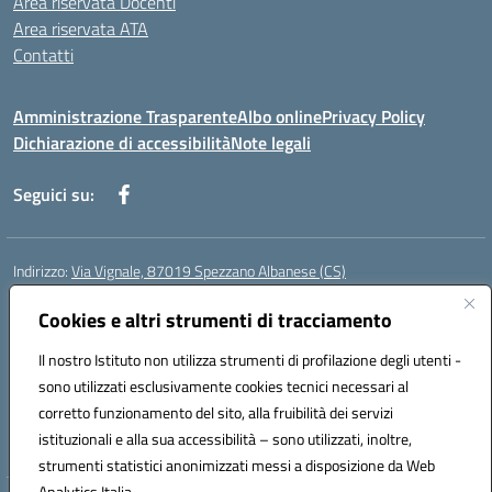
Area riservata Docenti
Area riservata ATA
Contatti
Amministrazione Trasparente
Albo online
Privacy Policy
Dichiarazione di accessibilità
Note legali
Seguici su:
Indirizzo:
Via Vignale, 87019 Spezzano Albanese (CS)
Centralino:
0981953077
Email:
csic878003@istruzione.it
Posta elettronica certificata (PEC):
Cookies e altri strumenti di tracciamento
csic878003@pec.istruzione.it
Codice fiscale: 94018300783
Il nostro Istituto non utilizza strumenti di profilazione degli utenti -
Codice meccanografico:
CSIC878003
sono utilizzati esclusivamente cookies tecnici necessari al
Codice Indice delle Pubbliche Amministrazioni (IPA): istsc_csic878003
corretto funzionamento del sito, alla fruibilità dei servizi
Codice unico di fatturazione (CUF): UFK2HU
istituzionali e alla sua accessibilità – sono utilizzati, inoltre,
strumenti statistici anonimizzati messi a disposizione da Web
Analytics Italia.