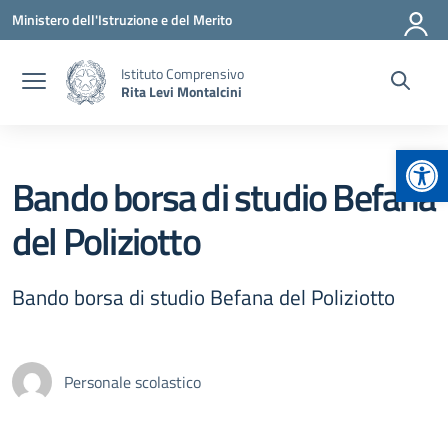
Vai ai contenuti
Vai al menu di navigazione
Vai al footer
Ministero dell'Istruzione e del Merito
Istituto Comprensivo
Rita Levi Montalcini
Apr
Bando borsa di studio Befana
del Poliziotto
Bando borsa di studio Befana del Poliziotto
Personale scolastico