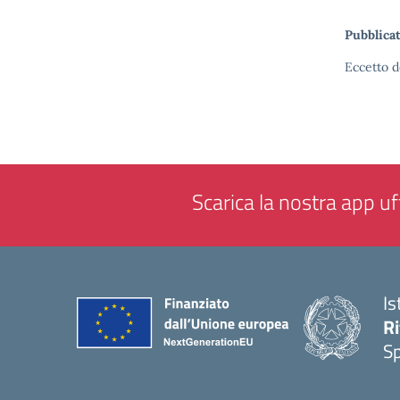
Pubblicat
Eccetto d
Scarica la nostra app uff
Is
Ri
S
— 