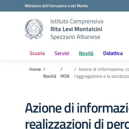
Vai ai contenuti
Vai al menu di navigazione
Vai al footer
Ministero dell'Istruzione e del Merito
Istituto Comprensivo
Rita Levi Montalcini
Spezzano Albanese
Scuola
Servizi
Novità
Didattica
Home
Azione di informazione, co
Novità
PON
l’aggregazione e la socializz
Azione di informaz
realizzazioni di per