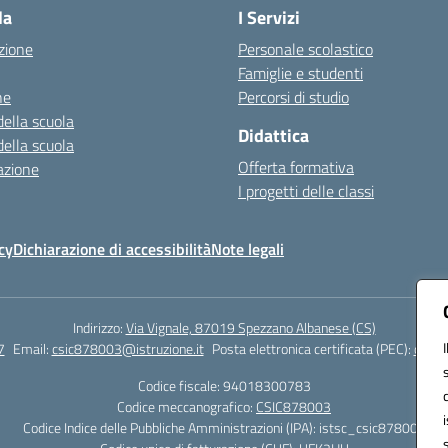
la
I Servizi
zione
Personale scolastico
Famiglie e studenti
ne
Percorsi di studio
della scuola
Didattica
della scuola
Offerta formativa
azione
I progetti delle classi
cy
Dichiarazione di accessibilità
Note legali
Indirizzo:
Via Vignale, 87019 Spezzano Albanese (CS)
7
Email:
csic878003@istruzione.it
Posta elettronica certificata (PEC):
csic8
Codice fiscale: 94018300783
Codice meccanografico:
CSIC878003
Codice Indice delle Pubbliche Amministrazioni (IPA): istsc_csic878003