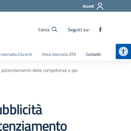
Accedi
Cerca
Seguici su:
Apr
 riservata Docenti
Area riservata ATA
Contatti
 al potenziamento delle competenze e per
bblicità
potenziamento