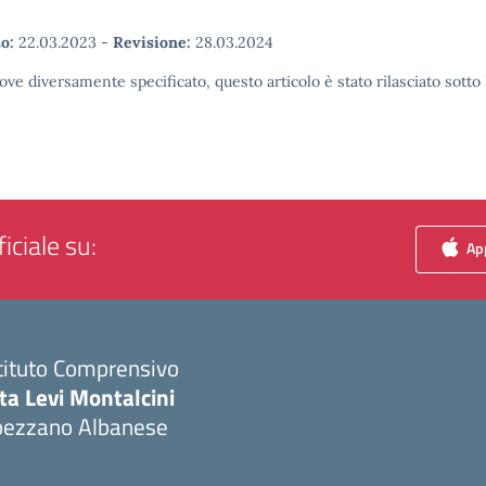
o:
22.03.2023
-
Revisione:
28.03.2024
ove diversamente specificato, questo articolo è stato rilasciato sott
iciale su:
App
tituto Comprensivo
ta Levi Montalcini
pezzano Albanese
Visita la pagina iniziale della scuola