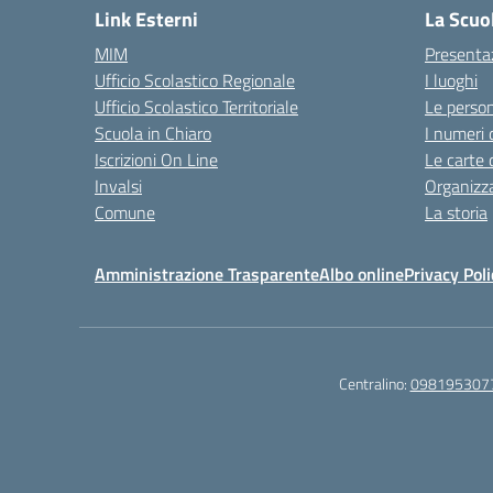
Link Esterni
La Scuo
MIM
Presenta
Ufficio Scolastico Regionale
I luoghi
Ufficio Scolastico Territoriale
Le perso
Scuola in Chiaro
I numeri 
Iscrizioni On Line
Le carte 
Invalsi
Organizz
Comune
La storia
Amministrazione Trasparente
Albo online
Privacy Poli
Centralino:
098195307