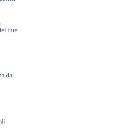
,
dei due
na da
li