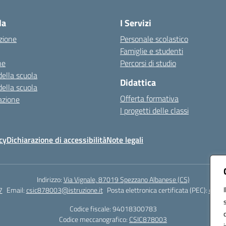
la
I Servizi
zione
Personale scolastico
Famiglie e studenti
ne
Percorsi di studio
della scuola
Didattica
della scuola
Offerta formativa
azione
I progetti delle classi
cy
Dichiarazione di accessibilità
Note legali
Indirizzo:
Via Vignale, 87019 Spezzano Albanese (CS)
7
Email:
csic878003@istruzione.it
Posta elettronica certificata (PEC):
csic8
Codice fiscale: 94018300783
Codice meccanografico:
CSIC878003