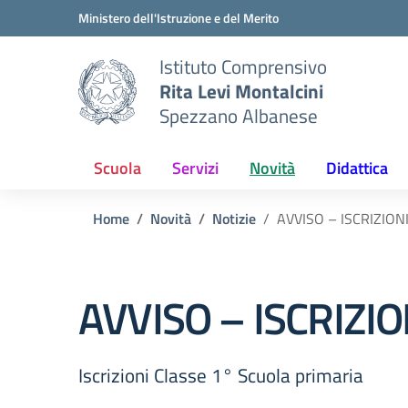
Vai ai contenuti
Vai al menu di navigazione
Vai al footer
Ministero dell'Istruzione e del Merito
Istituto Comprensivo
Rita Levi Montalcini
Spezzano Albanese
Scuola
Servizi
Novità
Didattica
Home
Novità
Notizie
AVVISO – ISCRIZION
AVVISO – ISCRIZI
Iscrizioni Classe 1° Scuola primaria