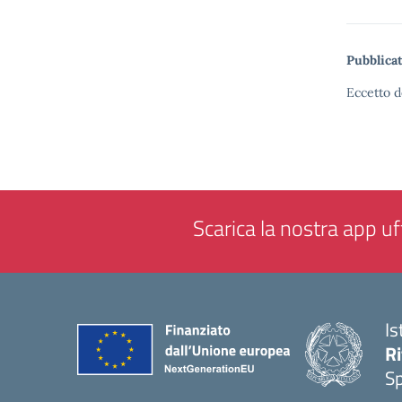
Pubblicat
Eccetto d
Scarica la nostra app uff
Is
Ri
S
— 