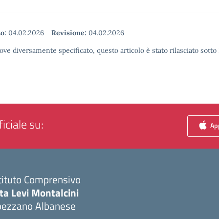
o:
04.02.2026
-
Revisione:
04.02.2026
ove diversamente specificato, questo articolo è stato rilasciato sott
iciale su:
App
tituto Comprensivo
ta Levi Montalcini
pezzano Albanese
Visita la pagina iniziale della scuola