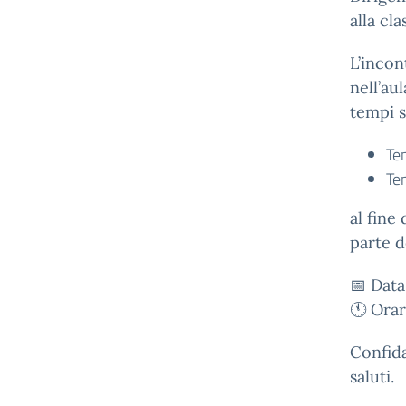
alla cl
L’incon
nell’au
tempi s
Te
Te
al fine
parte d
📅 Data
🕚 Orar
Confida
saluti.