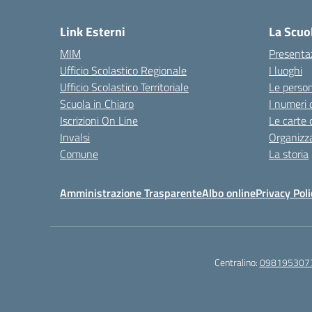
Link Esterni
La Scuo
MIM
Presenta
Ufficio Scolastico Regionale
I luoghi
Ufficio Scolastico Territoriale
Le perso
Scuola in Chiaro
I numeri 
Iscrizioni On Line
Le carte 
Invalsi
Organizz
Comune
La storia
Amministrazione Trasparente
Albo online
Privacy Poli
Centralino:
098195307