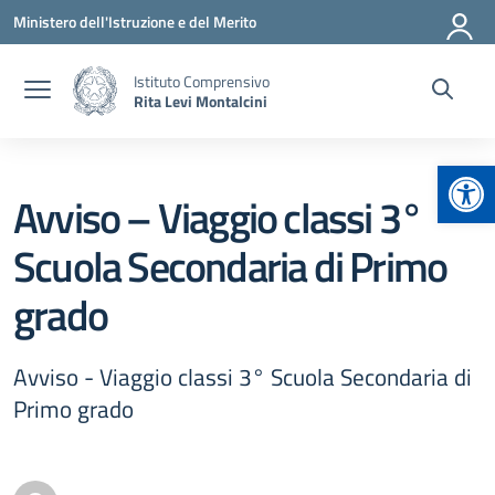
Vai ai contenuti
Vai al menu di navigazione
Vai al footer
Ministero dell'Istruzione e del Merito
Istituto Comprensivo
Rita Levi Montalcini
Apr
Avviso – Viaggio classi 3°
Scuola Secondaria di Primo
grado
Avviso - Viaggio classi 3° Scuola Secondaria di
Primo grado