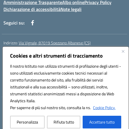
Amministrazione Trasparente
Albo online
Privacy Policy
Dichiarazione di accessibilità
Note legali
Seguici su:
Indirizzo:
Via Vignale, 87019 Spezzano Albanese (CS)
Centralino:
0981953077
Email:
csic878003@istruzione.it
Posta elettronica certificata (PEC):
Cookies e altri strumenti di tracciamento
csic878003@pec.istruzione.it
Codice fiscale: 94018300783
Il nostro Istituto non utilizza strumenti di profilazione degli utenti -
Codice meccanografico:
CSIC878003
sono utilizzati esclusivamente cookies tecnici necessari al
Codice Indice delle Pubbliche Amministrazioni (IPA): istsc_csic878003
corretto funzionamento del sito, alla fruibilità dei servizi
Codice unico di fatturazione (CUF): UFK2HU
istituzionali e alla sua accessibilità – sono utilizzati, inoltre,
strumenti statistici anonimizzati messi a disposizione da Web
Analytics Italia.
Hosting & Powered by 3D Solution S.r.l.
Per saperne di più sul nostro sito, consulta la ns.
Cookie Policy.
Concept & Design by Designers Italia
Personalizza
Rifiuta tutto
Accettare tutto