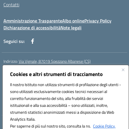
Contatti
Amministrazione Trasparente
Albo online
Privacy Policy
Dichiarazione di accessibilità
Note legali
Seguici su:
Indirizzo:
Via Vignale, 87019 Spezzano Albanese (CS)
Centralino:
0981953077
Email:
csic878003@istruzione.it
Posta elettronica certificata (PEC):
Cookies e altri strumenti di tracciamento
csic878003@pec.istruzione.it
Codice fiscale: 94018300783
Il nostro Istituto non utilizza strumenti di profilazione degli utenti -
Codice meccanografico:
CSIC878003
sono utilizzati esclusivamente cookies tecnici necessari al
Codice Indice delle Pubbliche Amministrazioni (IPA): istsc_csic878003
corretto funzionamento del sito, alla fruibilità dei servizi
Codice unico di fatturazione (CUF): UFK2HU
istituzionali e alla sua accessibilità – sono utilizzati, inoltre,
strumenti statistici anonimizzati messi a disposizione da Web
Analytics Italia.
Hosting & Powered by 3D Solution S.r.l.
Per saperne di più sul nostro sito, consulta la ns.
Cookie Policy.