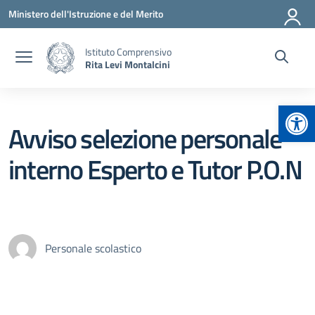
Vai ai contenuti
Vai al menu di navigazione
Vai al footer
Ministero dell'Istruzione e del Merito
Istituto Comprensivo
Rita Levi Montalcini
Apr
Avviso selezione personale
interno Esperto e Tutor P.O.N
Personale scolastico