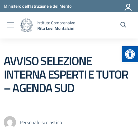
Vai ai contenuti
Vai al menu di navigazione
Vai al footer
Ministero dell'Istruzione e del Merito
Istituto Comprensivo
Rita Levi Montalcini
Apr
AVVISO SELEZIONE
INTERNA ESPERTI E TUTOR
– AGENDA SUD
Personale scolastico