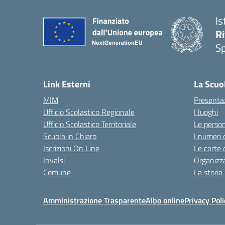
Is
Ri
S
— 
Link Esterni
La Scuo
MIM
Presenta
Ufficio Scolastico Regionale
I luoghi
Ufficio Scolastico Territoriale
Le perso
Scuola in Chiaro
I numeri 
Iscrizioni On Line
Le carte 
Invalsi
Organizz
Comune
La storia
Amministrazione Trasparente
Albo online
Privacy Poli