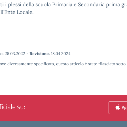
ati i plessi della scuola Primaria e Secondaria prima g
ll’Ente Locale.
o:
25.03.2022
-
Revisione:
18.04.2024
ove diversamente specificato, questo articolo è stato rilasciato sott
iciale su:
App