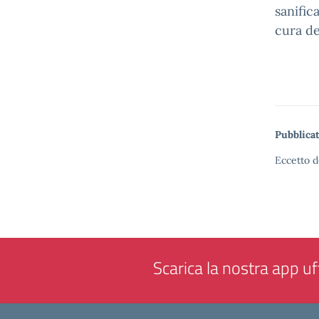
sanific
cura de
Pubblicat
Eccetto d
Scarica la nostra app uff