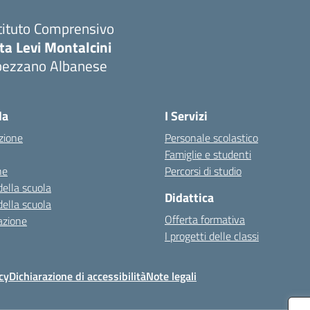
tituto Comprensivo
ta Levi Montalcini
pezzano Albanese
Visita la pagina iniziale della scuola
la
I Servizi
zione
Personale scolastico
Famiglie e studenti
ne
Percorsi di studio
della scuola
Didattica
della scuola
Offerta formativa
azione
I progetti delle classi
cy
Dichiarazione di accessibilità
Note legali