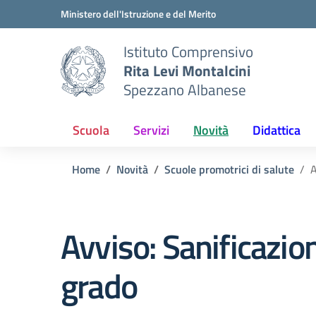
Vai ai contenuti
Vai al menu di navigazione
Vai al footer
Ministero dell'Istruzione e del Merito
Istituto Comprensivo
Rita Levi Montalcini
Spezzano Albanese
Scuola
Servizi
Novità
Didattica
Home
Novità
Scuole promotrici di salute
A
Avviso: Sanificazio
grado