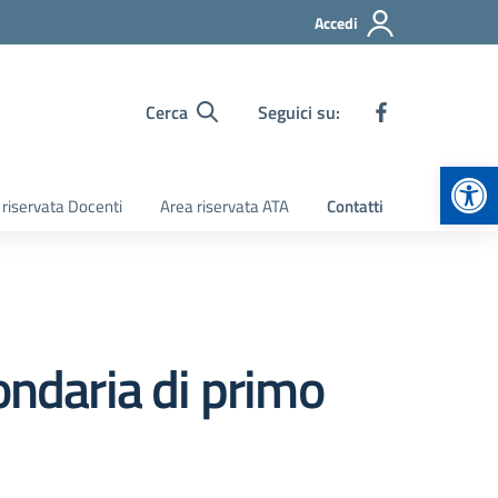
Accedi
Cerca
Seguici su:
Apr
 riservata Docenti
Area riservata ATA
Contatti
ondaria di primo