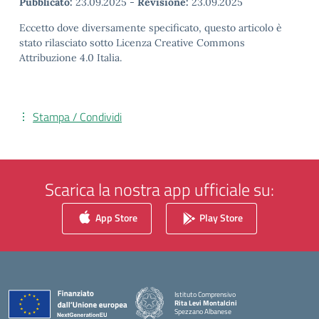
Pubblicato:
23.09.2025
-
Revisione:
23.09.2025
Eccetto dove diversamente specificato, questo articolo è
stato rilasciato sotto Licenza Creative Commons
Attribuzione 4.0 Italia.
Stampa / Condividi
Scarica la nostra app ufficiale su:
App Store
Play Store
Istituto Comprensivo
Rita Levi Montalcini
Spezzano Albanese