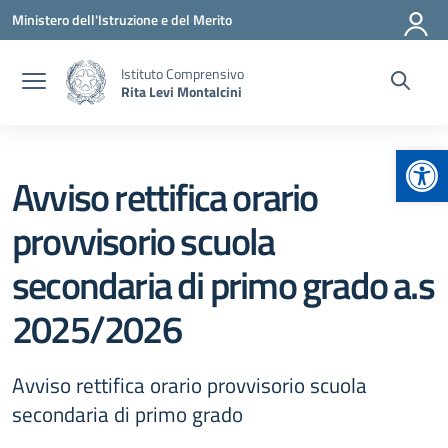
Vai ai contenuti
Vai al menu di navigazione
Vai al footer
Ministero dell'Istruzione e del Merito
Istituto Comprensivo
Rita Levi Montalcini
Apr
Avviso rettifica orario
provvisorio scuola
secondaria di primo grado a.s
2025/2026
Avviso rettifica orario provvisorio scuola
secondaria di primo grado