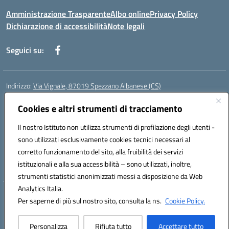
Amministrazione Trasparente
Albo online
Privacy Policy
Dichiarazione di accessibilità
Note legali
Seguici su:
Indirizzo:
Via Vignale, 87019 Spezzano Albanese (CS)
Centralino:
0981953077
Email:
csic878003@istruzione.it
Posta elettronica certificata (PEC):
Cookies e altri strumenti di tracciamento
csic878003@pec.istruzione.it
Codice fiscale: 94018300783
Il nostro Istituto non utilizza strumenti di profilazione degli utenti -
Codice meccanografico:
CSIC878003
sono utilizzati esclusivamente cookies tecnici necessari al
Codice Indice delle Pubbliche Amministrazioni (IPA): istsc_csic878003
corretto funzionamento del sito, alla fruibilità dei servizi
Codice unico di fatturazione (CUF): UFK2HU
istituzionali e alla sua accessibilità – sono utilizzati, inoltre,
strumenti statistici anonimizzati messi a disposizione da Web
Analytics Italia.
Hosting & Powered by 3D Solution S.r.l.
Per saperne di più sul nostro sito, consulta la ns.
Cookie Policy.
Concept & Design by Designers Italia
Personalizza
Rifiuta tutto
Accettare tutto