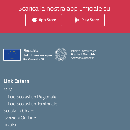
Scarica la nostra app ufficiale su:
App Store
Play Store
Istituto Comprensivo
Rita Levi Montalcini
Spezzano Albanese
— Visita la pagina iniziale della scuola
Link Esterni
MIM
Ufficio Scolastico Regionale
Ufficio Scolastico Territoriale
Scuola in Chiaro
Iscrizioni On Line
Invalsi