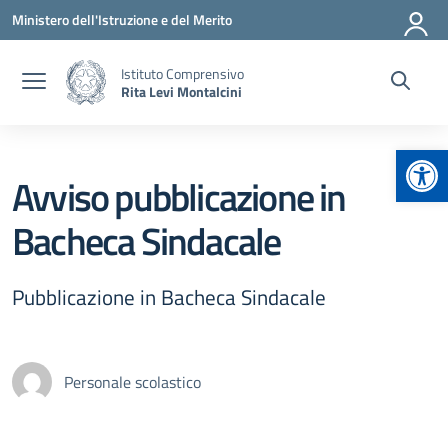
Vai ai contenuti
Vai al menu di navigazione
Vai al footer
Ministero dell'Istruzione e del Merito
Istituto Comprensivo
Rita Levi Montalcini
Apr
Avviso pubblicazione in
Bacheca Sindacale
Pubblicazione in Bacheca Sindacale
Personale scolastico