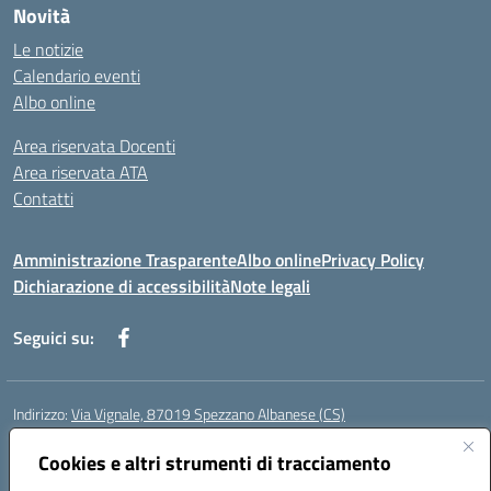
Novità
Le notizie
Calendario eventi
Albo online
Area riservata Docenti
Area riservata ATA
Contatti
Amministrazione Trasparente
Albo online
Privacy Policy
Dichiarazione di accessibilità
Note legali
Seguici su:
Indirizzo:
Via Vignale, 87019 Spezzano Albanese (CS)
Centralino:
0981953077
Email:
csic878003@istruzione.it
Posta elettronica certificata (PEC):
Cookies e altri strumenti di tracciamento
csic878003@pec.istruzione.it