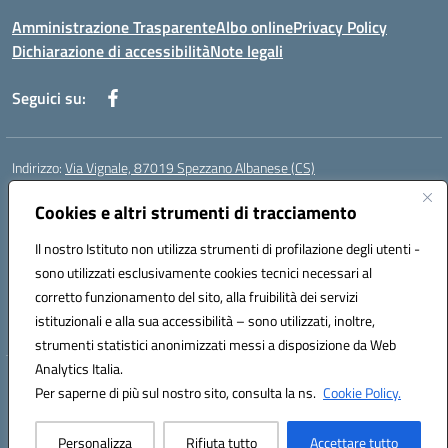
Amministrazione Trasparente
Albo online
Privacy Policy
Dichiarazione di accessibilità
Note legali
Seguici su:
Indirizzo:
Via Vignale, 87019 Spezzano Albanese (CS)
Centralino:
0981953077
Email:
csic878003@istruzione.it
Posta elettronica certificata (PEC):
Cookies e altri strumenti di tracciamento
csic878003@pec.istruzione.it
Codice fiscale: 94018300783
Il nostro Istituto non utilizza strumenti di profilazione degli utenti -
Codice meccanografico:
CSIC878003
sono utilizzati esclusivamente cookies tecnici necessari al
Codice Indice delle Pubbliche Amministrazioni (IPA): istsc_csic878003
corretto funzionamento del sito, alla fruibilità dei servizi
Codice unico di fatturazione (CUF): UFK2HU
istituzionali e alla sua accessibilità – sono utilizzati, inoltre,
strumenti statistici anonimizzati messi a disposizione da Web
Analytics Italia.
Hosting & Powered by 3D Solution S.r.l.
Per saperne di più sul nostro sito, consulta la ns.
Cookie Policy.
Concept & Design by Designers Italia
Personalizza
Rifiuta tutto
Accettare tutto