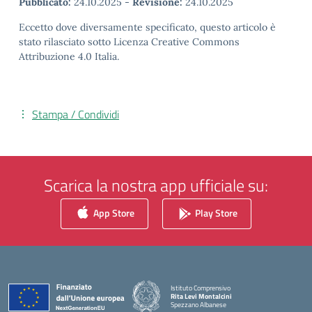
Pubblicato:
24.10.2025
-
Revisione:
24.10.2025
Eccetto dove diversamente specificato, questo articolo è
stato rilasciato sotto Licenza Creative Commons
Attribuzione 4.0 Italia.
Stampa / Condividi
Scarica la nostra app ufficiale su:
App Store
Play Store
Istituto Comprensivo
Rita Levi Montalcini
Spezzano Albanese