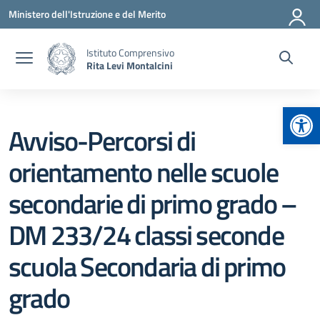
Vai ai contenuti
Vai al menu di navigazione
Vai al footer
Ministero dell'Istruzione e del Merito
Istituto Comprensivo
Rita Levi Montalcini
Apr
Avviso-Percorsi di
orientamento nelle scuole
secondarie di primo grado –
DM 233/24 classi seconde
scuola Secondaria di primo
grado