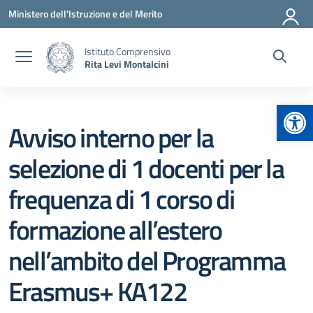
Vai ai contenuti
Vai al menu di navigazione
Vai al footer
Ministero dell'Istruzione e del Merito
Istituto Comprensivo
Rita Levi Montalcini
Apr
Avviso interno per la
selezione di 1 docenti per la
frequenza di 1 corso di
formazione all’estero
nell’ambito del Programma
Erasmus+ KA122