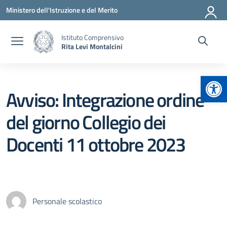
Vai ai contenuti
Vai al menu di navigazione
Vai al footer
Ministero dell'Istruzione e del Merito
Istituto Comprensivo
Rita Levi Montalcini
Apr
Avviso: Integrazione ordine
del giorno Collegio dei
Docenti 11 ottobre 2023
Personale scolastico