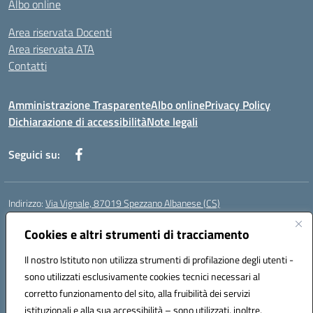
Albo online
Area riservata Docenti
Area riservata ATA
Contatti
Amministrazione Trasparente
Albo online
Privacy Policy
Dichiarazione di accessibilità
Note legali
Seguici su:
Indirizzo:
Via Vignale, 87019 Spezzano Albanese (CS)
Centralino:
0981953077
Email:
csic878003@istruzione.it
Posta elettronica certificata (PEC):
Cookies e altri strumenti di tracciamento
csic878003@pec.istruzione.it
Codice fiscale: 94018300783
Il nostro Istituto non utilizza strumenti di profilazione degli utenti -
Codice meccanografico:
CSIC878003
sono utilizzati esclusivamente cookies tecnici necessari al
Codice Indice delle Pubbliche Amministrazioni (IPA): istsc_csic878003
corretto funzionamento del sito, alla fruibilità dei servizi
Codice unico di fatturazione (CUF): UFK2HU
istituzionali e alla sua accessibilità – sono utilizzati, inoltre,