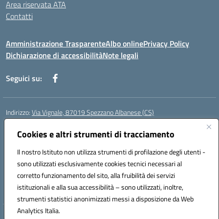
Area riservata ATA
Contatti
Amministrazione Trasparente
Albo online
Privacy Policy
Dichiarazione di accessibilità
Note legali
Seguici su:
Indirizzo:
Via Vignale, 87019 Spezzano Albanese (CS)
Centralino:
0981953077
Email:
csic878003@istruzione.it
Posta elettronica certificata (PEC):
Cookies e altri strumenti di tracciamento
csic878003@pec.istruzione.it
Codice fiscale: 94018300783
Il nostro Istituto non utilizza strumenti di profilazione degli utenti -
Codice meccanografico:
CSIC878003
sono utilizzati esclusivamente cookies tecnici necessari al
Codice Indice delle Pubbliche Amministrazioni (IPA): istsc_csic878003
corretto funzionamento del sito, alla fruibilità dei servizi
Codice unico di fatturazione (CUF): UFK2HU
istituzionali e alla sua accessibilità – sono utilizzati, inoltre,
strumenti statistici anonimizzati messi a disposizione da Web
Analytics Italia.
Hosting & Powered by 3D Solution S.r.l.