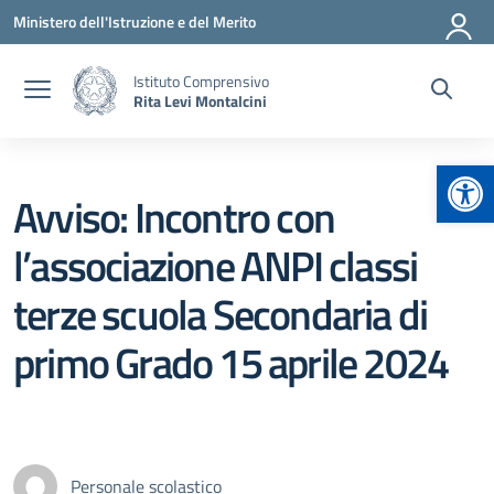
Vai ai contenuti
Vai al menu di navigazione
Vai al footer
Ministero dell'Istruzione e del Merito
Istituto Comprensivo
Rita Levi Montalcini
Apr
Avviso: Incontro con
l’associazione ANPI classi
terze scuola Secondaria di
primo Grado 15 aprile 2024
Personale scolastico