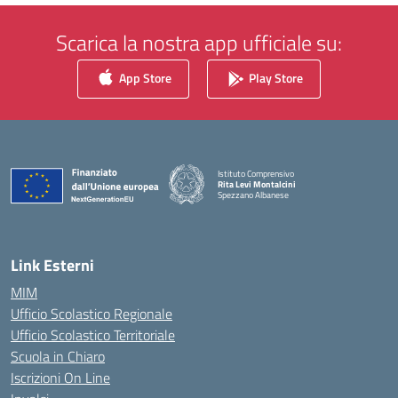
Scarica la nostra app ufficiale su:
App Store
Play Store
Istituto Comprensivo
Rita Levi Montalcini
Spezzano Albanese
— Visita la pagina iniziale della scuola
Link Esterni
MIM
Ufficio Scolastico Regionale
Ufficio Scolastico Territoriale
Scuola in Chiaro
Iscrizioni On Line