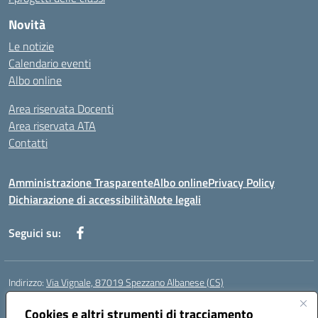
Novità
Le notizie
Calendario eventi
Albo online
Area riservata Docenti
Area riservata ATA
Contatti
Amministrazione Trasparente
Albo online
Privacy Policy
Dichiarazione di accessibilità
Note legali
Seguici su:
Indirizzo:
Via Vignale, 87019 Spezzano Albanese (CS)
Centralino:
0981953077
Email:
csic878003@istruzione.it
Posta elettronica certificata (PEC):
Cookies e altri strumenti di tracciamento
csic878003@pec.istruzione.it