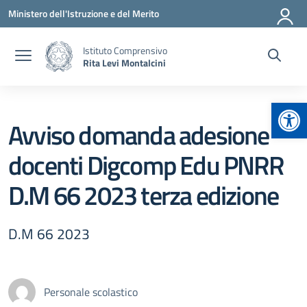
Vai ai contenuti
Vai al menu di navigazione
Vai al footer
Ministero dell'Istruzione e del Merito
Istituto Comprensivo
Rita Levi Montalcini
Apr
Avviso domanda adesione
docenti Digcomp Edu PNRR
D.M 66 2023 terza edizione
D.M 66 2023
Personale scolastico