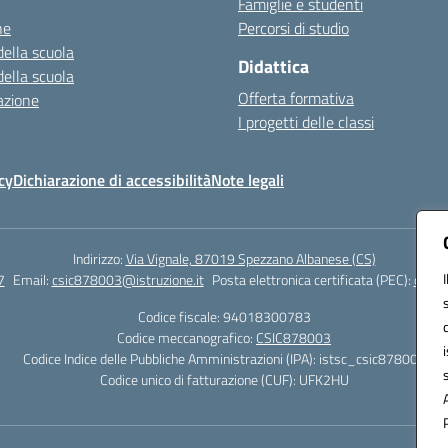
Famiglie e studenti
ne
Percorsi di studio
della scuola
Didattica
della scuola
Offerta formativa
azione
I progetti delle classi
cy
Dichiarazione di accessibilità
Note legali
Indirizzo:
Via Vignale, 87019 Spezzano Albanese (CS)
7
Email:
csic878003@istruzione.it
Posta elettronica certificata (PEC):
csic8
Codice fiscale: 94018300783
Codice meccanografico:
CSIC878003
Codice Indice delle Pubbliche Amministrazioni (IPA): istsc_csic878003
Codice unico di fatturazione (CUF): UFK2HU