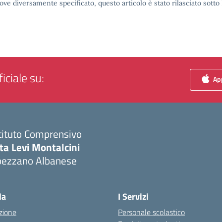
ove diversamente specificato, questo articolo è stato rilasciato sott
iciale su:
App
tituto Comprensivo
ta Levi Montalcini
pezzano Albanese
Visita la pagina iniziale della scuola
la
I Servizi
zione
Personale scolastico