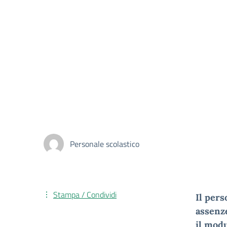
Personale scolastico
Stampa / Condividi
Il pers
assenz
il modu