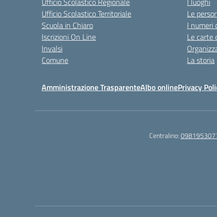
Ufficio Scolastico Regionale
I luoghi
Ufficio Scolastico Territoriale
Le perso
Scuola in Chiaro
I numeri 
Iscrizioni On Line
Le carte 
Invalsi
Organizz
Comune
La storia
Amministrazione Trasparente
Albo online
Privacy Poli
Centralino:
098195307