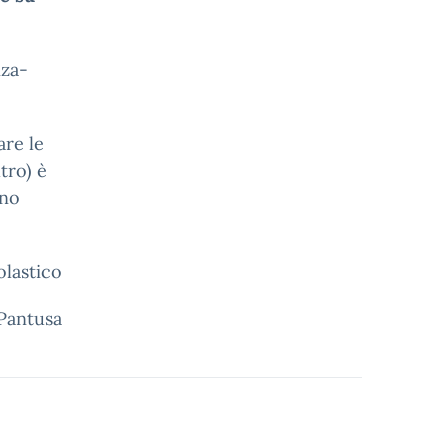
nza-
are le
tro) è
nno
olastico
 Pantusa