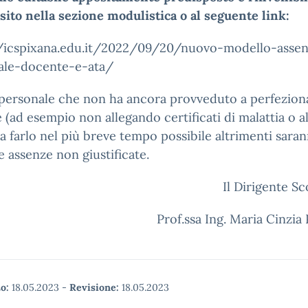
sito nella sezione modulistica o al seguente link:
//icspixana.edu.it/2022/09/20/nuovo-modello-asse
ale-docente-e-ata/
 personale che non ha ancora provveduto a perfezion
 (ad esempio non allegando certificati di malattia o al
a farlo nel più breve tempo possibile altrimenti sara
e assenze non giustificate.
Il Dirigente Sc
Prof.ssa Ing. Maria Cinzia
o:
18.05.2023
-
Revisione:
18.05.2023