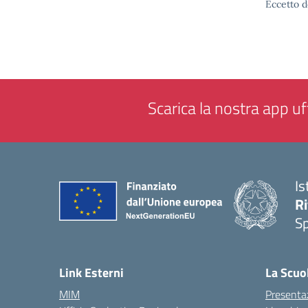
Eccetto d
Scarica la nostra app uff
Is
Ri
S
— 
Link Esterni
La Scuo
MIM
Presenta