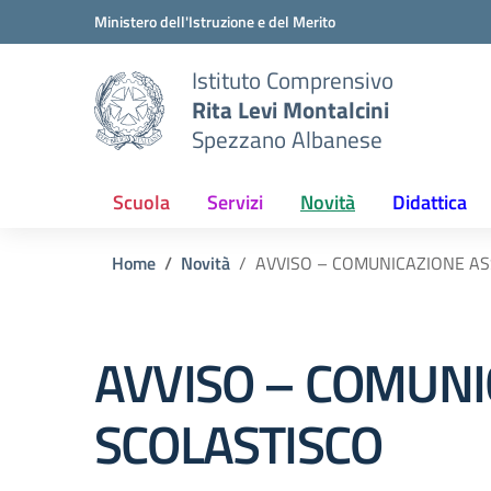
Vai ai contenuti
Vai al menu di navigazione
Vai al footer
Ministero dell'Istruzione e del Merito
Istituto Comprensivo
Rita Levi Montalcini
Spezzano Albanese
Scuola
Servizi
Novità
Didattica
Home
Novità
AVVISO – COMUNICAZIONE A
AVVISO – COMUN
SCOLASTISCO