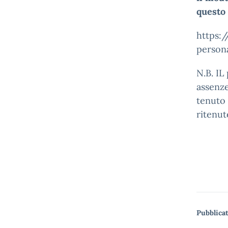
questo 
https:
person
N.B. IL
assenze
tenuto 
ritenut
Pubblicat