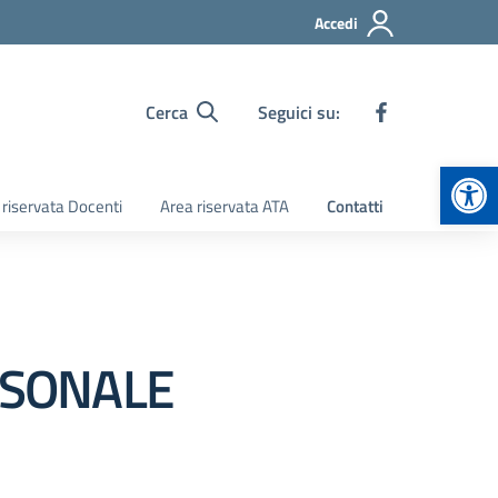
Accedi
Cerca
Seguici su:
Apr
 riservata Docenti
Area riservata ATA
Contatti
RSONALE