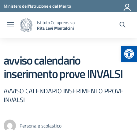
Vai ai contenuti
Vai al menu di navigazione
Vai al footer
Ministero dell'Istruzione e del Merito
Istituto Comprensivo
Rita Levi Montalcini
Apr
avviso calendario
inserimento prove INVALSI
AVVISO CALENDARIO INSERIMENTO PROVE
INVALSI
Personale scolastico