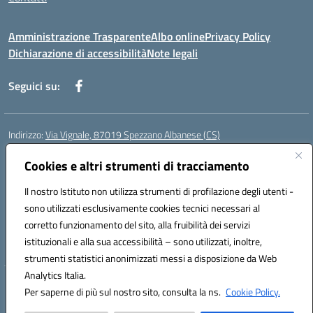
Amministrazione Trasparente
Albo online
Privacy Policy
Dichiarazione di accessibilità
Note legali
Seguici su:
Indirizzo:
Via Vignale, 87019 Spezzano Albanese (CS)
Centralino:
0981953077
Email:
csic878003@istruzione.it
Posta elettronica certificata (PEC):
Cookies e altri strumenti di tracciamento
csic878003@pec.istruzione.it
Codice fiscale: 94018300783
Il nostro Istituto non utilizza strumenti di profilazione degli utenti -
Codice meccanografico:
CSIC878003
sono utilizzati esclusivamente cookies tecnici necessari al
Codice Indice delle Pubbliche Amministrazioni (IPA): istsc_csic878003
corretto funzionamento del sito, alla fruibilità dei servizi
Codice unico di fatturazione (CUF): UFK2HU
istituzionali e alla sua accessibilità – sono utilizzati, inoltre,
strumenti statistici anonimizzati messi a disposizione da Web
Analytics Italia.
Hosting & Powered by 3D Solution S.r.l.
Per saperne di più sul nostro sito, consulta la ns.
Cookie Policy.
Concept & Design by Designers Italia