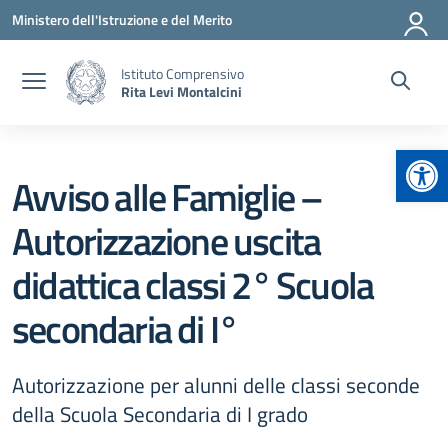
Vai ai contenuti
Vai al menu di navigazione
Vai al footer
Ministero dell'Istruzione e del Merito
Istituto Comprensivo
Rita Levi Montalcini
Apr
Avviso alle Famiglie –
Autorizzazione uscita
didattica classi 2° Scuola
secondaria di I°
Autorizzazione per alunni delle classi seconde
della Scuola Secondaria di I grado