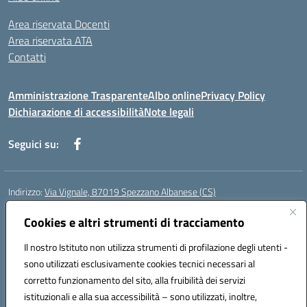
Area riservata Docenti
Area riservata ATA
Contatti
Amministrazione Trasparente
Albo online
Privacy Policy
Dichiarazione di accessibilità
Note legali
Seguici su:
Indirizzo:
Via Vignale, 87019 Spezzano Albanese (CS)
Centralino:
0981953077
Email:
csic878003@istruzione.it
Posta elettronica certificata (PEC):
Cookies e altri strumenti di tracciamento
csic878003@pec.istruzione.it
Codice fiscale: 94018300783
Il nostro Istituto non utilizza strumenti di profilazione degli utenti -
Codice meccanografico:
CSIC878003
sono utilizzati esclusivamente cookies tecnici necessari al
Codice Indice delle Pubbliche Amministrazioni (IPA): istsc_csic878003
corretto funzionamento del sito, alla fruibilità dei servizi
Codice unico di fatturazione (CUF): UFK2HU
istituzionali e alla sua accessibilità – sono utilizzati, inoltre,