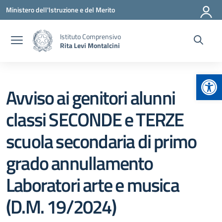
Vai ai contenuti
Vai al menu di navigazione
Vai al footer
Ministero dell'Istruzione e del Merito
Istituto Comprensivo
Rita Levi Montalcini
Apr
Avviso ai genitori alunni
classi SECONDE e TERZE
scuola secondaria di primo
grado annullamento
Laboratori arte e musica
(D.M. 19/2024)