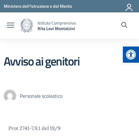
Vai ai contenuti
Vai al menu di navigazione
Vai al footer
Ministero dell'Istruzione e del Merito
Istituto Comprensivo
Rita Levi Montalcini
Apr
Avviso ai genitori
Personale scolastico
Prot 2741-7.9.1 del 19/9