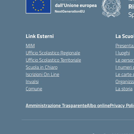
Ri
S
— 
Link Esterni
La Scuo
MIM
Presenta
Ufficio Scolastico Regionale
I luoghi
Ufficio Scolastico Territoriale
Le perso
Scuola in Chiaro
I numeri 
Iscrizioni On Line
Le carte 
Invalsi
Organizz
Comune
La storia
Amministrazione Trasparente
Albo online
Privacy Poli