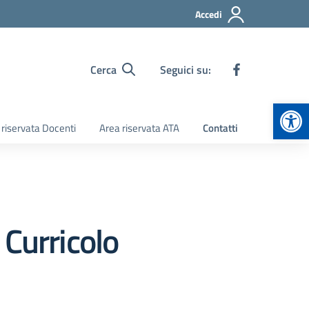
Accedi
Cerca
Seguici su:
Apr
 riservata Docenti
Area riservata ATA
Contatti
 Curricolo