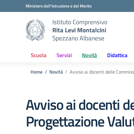
Vai ai contenuti
Vai al menu di navigazione
Vai al footer
Ministero dell'Istruzione e del Merito
Istituto Comprensivo
Rita Levi Montalcini
Spezzano Albanese
Scuola
Servizi
Novità
Didattica
Home
Novità
Avviso ai docenti delle Commis
Avviso ai docenti d
Progettazione Valu