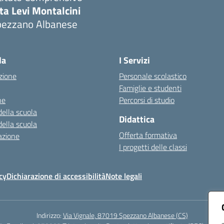
ta Levi Montalcini
pezzano Albanese
Visita la pagina iniziale della scuola
la
I Servizi
zione
Personale scolastico
Famiglie e studenti
ne
Percorsi di studio
della scuola
Didattica
della scuola
Offerta formativa
azione
I progetti delle classi
cy
Dichiarazione di accessibilità
Note legali
Indirizzo:
Via Vignale, 87019 Spezzano Albanese (CS)