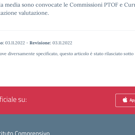
ola media sono convocate le Commissioni PTOF e Cur
azione valutazione.
o:
03.11.2022
-
Revisione:
03.11.2022
ove diversamente specificato, questo articolo è stato rilasciato sott
iciale su:
App
tituto Comprensivo