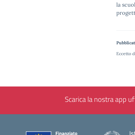
la scu
progett
Pubblicat
Eccetto d
Scarica la nostra app uff
Is