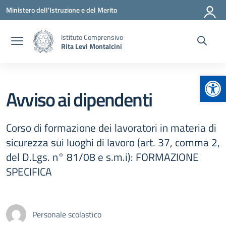
Vai ai contenuti
Vai al menu di navigazione
Vai al footer
Ministero dell'Istruzione e del Merito
Istituto Comprensivo
Rita Levi Montalcini
Apr
Avviso ai dipendenti
Corso di formazione dei lavoratori in materia di
sicurezza sui luoghi di lavoro (art. 37, comma 2,
del D.Lgs. n° 81/08 e s.m.i): FORMAZIONE
SPECIFICA
Personale scolastico