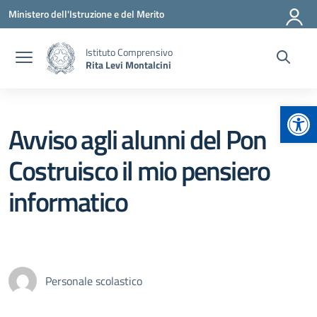
Vai ai contenuti
Vai al menu di navigazione
Vai al footer
Ministero dell'Istruzione e del Merito
Istituto Comprensivo
Rita Levi Montalcini
Apr
Avviso agli alunni del Pon
Costruisco il mio pensiero
informatico
Personale scolastico