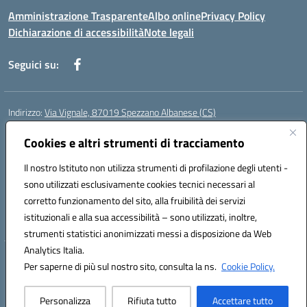
Amministrazione Trasparente
Albo online
Privacy Policy
Dichiarazione di accessibilità
Note legali
Seguici su:
Indirizzo:
Via Vignale, 87019 Spezzano Albanese (CS)
Centralino:
0981953077
Email:
csic878003@istruzione.it
Posta elettronica certificata (PEC):
Cookies e altri strumenti di tracciamento
csic878003@pec.istruzione.it
Codice fiscale: 94018300783
Il nostro Istituto non utilizza strumenti di profilazione degli utenti -
Codice meccanografico:
CSIC878003
sono utilizzati esclusivamente cookies tecnici necessari al
Codice Indice delle Pubbliche Amministrazioni (IPA): istsc_csic878003
corretto funzionamento del sito, alla fruibilità dei servizi
Codice unico di fatturazione (CUF): UFK2HU
istituzionali e alla sua accessibilità – sono utilizzati, inoltre,
strumenti statistici anonimizzati messi a disposizione da Web
Analytics Italia.
Hosting & Powered by 3D Solution S.r.l.
Per saperne di più sul nostro sito, consulta la ns.
Cookie Policy.
Concept & Design by Designers Italia
Personalizza
Rifiuta tutto
Accettare tutto