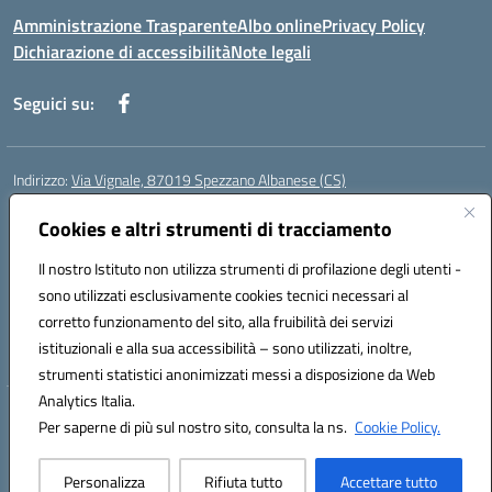
Amministrazione Trasparente
Albo online
Privacy Policy
Dichiarazione di accessibilità
Note legali
Seguici su:
Indirizzo:
Via Vignale, 87019 Spezzano Albanese (CS)
Centralino:
0981953077
Email:
csic878003@istruzione.it
Posta elettronica certificata (PEC):
Cookies e altri strumenti di tracciamento
csic878003@pec.istruzione.it
Codice fiscale: 94018300783
Il nostro Istituto non utilizza strumenti di profilazione degli utenti -
Codice meccanografico:
CSIC878003
sono utilizzati esclusivamente cookies tecnici necessari al
Codice Indice delle Pubbliche Amministrazioni (IPA): istsc_csic878003
corretto funzionamento del sito, alla fruibilità dei servizi
Codice unico di fatturazione (CUF): UFK2HU
istituzionali e alla sua accessibilità – sono utilizzati, inoltre,
strumenti statistici anonimizzati messi a disposizione da Web
Analytics Italia.
Hosting & Powered by 3D Solution S.r.l.
Per saperne di più sul nostro sito, consulta la ns.
Cookie Policy.
Concept & Design by Designers Italia
Personalizza
Rifiuta tutto
Accettare tutto