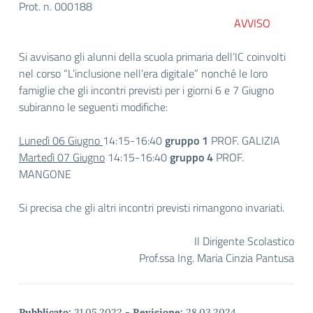
Prot. n. 000188
AVVISO
Si avvisano gli alunni della scuola primaria dell’IC coinvolti
nel corso “L’inclusione nell’era digitale” nonché le loro
famiglie che gli incontri previsti per i giorni 6 e 7 Giugno
subiranno le seguenti modifiche:
Lunedì 06 Giugno
14:15-16:40
gruppo
1
PROF. GALIZIA
Martedì 07 Giugno
14:15-16:40
gruppo 4
PROF.
MANGONE
Si precisa che gli altri incontri previsti rimangono invariati.
Il Dirigente Scolastico
Prof.ssa Ing. Maria Cinzia Pantusa
Pubblicato:
31.05.2022
-
Revisione:
28.03.2024