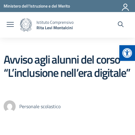
Vai ai contenuti
Vai al menu di navigazione
Vai al footer
Ministero dell'Istruzione e del Merito
Istituto Comprensivo
Rita Levi Montalcini
Apr
Avviso agli alunni del corso
“L’inclusione nell’era digitale”
Personale scolastico