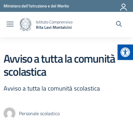
Vai ai contenuti
Vai al menu di navigazione
Vai al footer
Ministero dell'Istruzione e del Merito
Istituto Comprensivo
Rita Levi Montalcini
Apr
Avviso a tutta la comunità
scolastica
Avviso a tutta la comunità scolastica
Personale scolastico