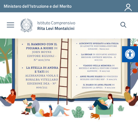
Vai ai contenuti
Vai al menu di navigazione
Vai al footer
Ministero dell'Istruzione e del Merito
Istituto Comprensivo
Rita Levi Montalcini
Apr