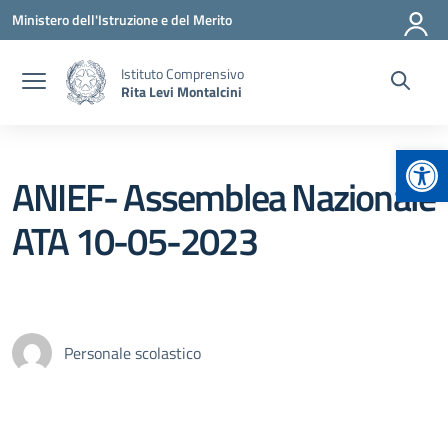
Vai ai contenuti
Vai al menu di navigazione
Vai al footer
Ministero dell'Istruzione e del Merito
Istituto Comprensivo
Rita Levi Montalcini
Apr
ANIEF- Assemblea Nazionale
ATA 10-05-2023
Personale scolastico