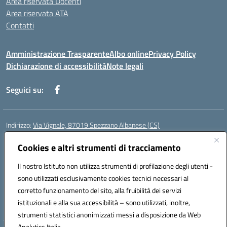
Area riservata Docenti
Area riservata ATA
Contatti
Amministrazione Trasparente
Albo online
Privacy Policy
Dichiarazione di accessibilità
Note legali
Seguici su:
Indirizzo:
Via Vignale, 87019 Spezzano Albanese (CS)
Centralino:
0981953077
Email:
csic878003@istruzione.it
Posta elettronica certificata (PEC):
Cookies e altri strumenti di tracciamento
csic878003@pec.istruzione.it
Codice fiscale: 94018300783
Il nostro Istituto non utilizza strumenti di profilazione degli utenti -
Codice meccanografico:
CSIC878003
sono utilizzati esclusivamente cookies tecnici necessari al
Codice Indice delle Pubbliche Amministrazioni (IPA): istsc_csic878003
corretto funzionamento del sito, alla fruibilità dei servizi
Codice unico di fatturazione (CUF): UFK2HU
istituzionali e alla sua accessibilità – sono utilizzati, inoltre,
strumenti statistici anonimizzati messi a disposizione da Web
Analytics Italia.